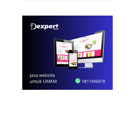
© 2021 - 2026
Onews.id
by Dexpert, Inc.
PT Opsi Nota Ideal