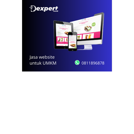
© 2021 - 2026
Onews.id
by Dexpert, Inc.
PT Opsi Nota Ideal
Redaksi
Pedoman Media Siber
Kode Etik Jurnalistik
Privacy Policy
Disclaimer
Kontak