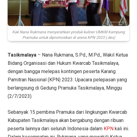
Kak Nana Rukmana menyerahkan produk kuliner UMKM Kampung
Pramuka untuk dipromosikan di arena KPN 2023 (.dex)
Tasikmalaya
– Nana Rukmana, S.Pd., M.Pd., Wakil Ketua
Bidang Organisasi dan Hukum Kwarcab Tasikmalaya,
dengan bangga melepas kontingen peserta Karang
Pamitran Nasional (KPN) 2023. Upacara pelepasan yang
berlangsung di Gedung Pramuka Tasikmalaya, Minggu
(2/7/2023).
Sebanyak 15 pembina Pramuka dari lingkungan Kwarcab
Kabupaten Tasikmalaya akan bergabung dengan ribuan
peserta lainnya dari seluruh Indonesia dalam
KPN
kali ini.
Dalam kesempatan ini, Rukmana, yang mewakili Ketua