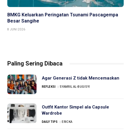
BMKG Keluarkan Peringatan Tsunami Pascagempa
Besar Sangihe
8 JUNI 2026
Paling Sering Dibaca
Agar Generasi Z tidak Mencemaskan
REFLEKSI
SYAMRIL AL-BUGISYI
Outfit Kantor Simpel ala Capsule
Wardrobe
DAILY TIPS
ERICKA