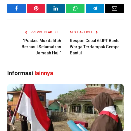
Facebook
Pinterest
LinkedIn
WhatsApp
Telegram
Email
PREVIOUS ARTICLE
NEXT ARTICLE
“Poskes Muzdalifah
Respon Cepat 6 UPT Bantu
Berhasil Selamatkan
Warga Terdampak Gempa
Jamaah Haji”
Bantul
Informasi
lainnya