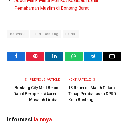
Abdul Malik Minta Pemkot Realisasi Lahan
Pemakaman Muslim di Bontang Barat
Bapenda
DPRD Bontang
Faisal
Facebook
Pinterest
LinkedIn
WhatsApp
Telegram
Email
PREVIOUS ARTICLE
NEXT ARTICLE
Bontang City Mall Belum
13 Raperda Masih Dalam
Dapat Beroperasi karena
Tahap Pembahasan DPRD
Masalah Limbah
Kota Bontang
Informasi
lainnya