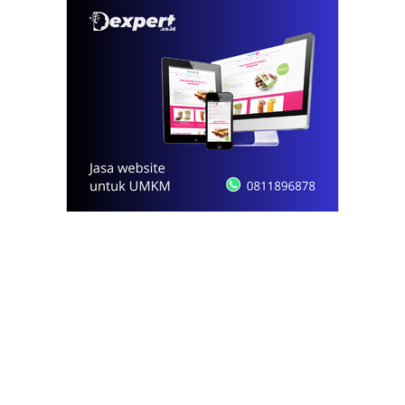
© 2021 - 2026
Onews.id
by Dexpert, Inc.
PT Opsi Nota Ideal
Redaksi
Pedoman Media Siber
Kode Etik Jurnalistik
Privacy Policy
Disclaimer
Kontak