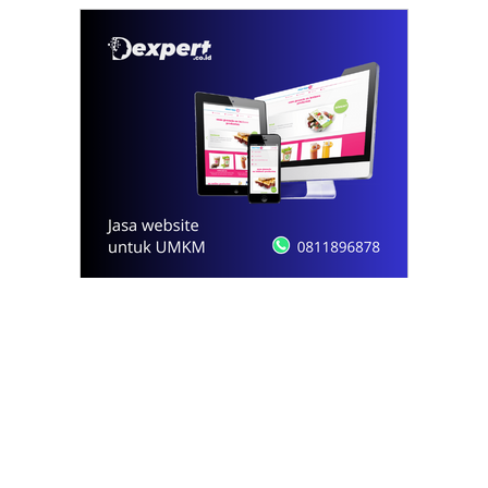
© 2021 - 2026
Onews.id
by Dexpert, Inc.
PT Opsi Nota Ideal
Redaksi
Pedoman Media Siber
Kode Etik Jurnalistik