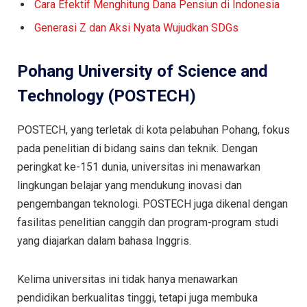
Cara Efektif Menghitung Dana Pensiun di Indonesia
Generasi Z dan Aksi Nyata Wujudkan SDGs
Pohang University of Science and
Technology (POSTECH)
POSTECH, yang terletak di kota pelabuhan Pohang, fokus
pada penelitian di bidang sains dan teknik. Dengan
peringkat ke-151 dunia, universitas ini menawarkan
lingkungan belajar yang mendukung inovasi dan
pengembangan teknologi. POSTECH juga dikenal dengan
fasilitas penelitian canggih dan program-program studi
yang diajarkan dalam bahasa Inggris.
Kelima universitas ini tidak hanya menawarkan
pendidikan berkualitas tinggi, tetapi juga membuka