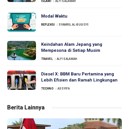
ISLAMI
ALFI SALAMAH
Modal Waktu
REFLEKSI
SYAMRIL AL-BUGISYI
Keindahan Alam Jepang yang
Mempesona di Setiap Musim
TRAVEL
ALFI SALAMAH
Diesel X: BBM Baru Pertamina yang
Lebih Efisien dan Ramah Lingkungan
TECHNO
ASSYIFA
Berita Lainnya