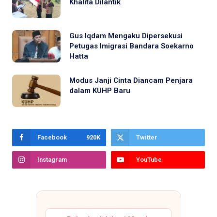
Khalifa Dilantik
Gus Iqdam Mengaku Dipersekusi
Petugas Imigrasi Bandara Soekarno
Hatta
Modus Janji Cinta Diancam Penjara
dalam KUHP Baru
Facebook
920K
Twitter
Instagram
YouTube