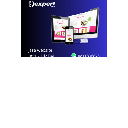
© 2021 - 2026
Onews.id
by Dexpert, Inc.
PT Opsi Nota Ideal
Redaksi
Pedoman
Kode Etik
Kontak