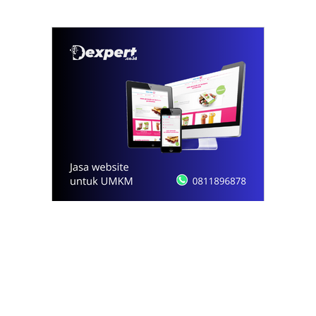
© 2021 - 2026
Onews.id
by Dexpert, Inc.
PT Opsi Nota Ideal