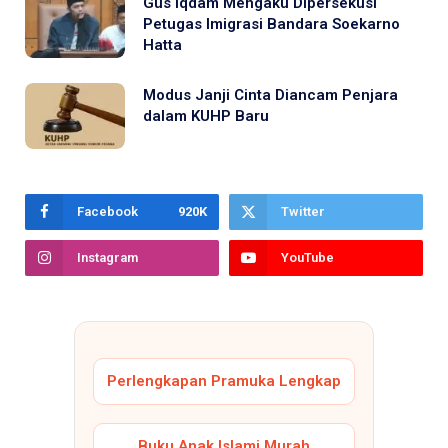
Gus Iqdam Mengaku Dipersekusi
Petugas Imigrasi Bandara Soekarno
Hatta
Modus Janji Cinta Diancam Penjara
dalam KUHP Baru
Facebook
920K
Twitter
Instagram
YouTube
Perlengkapan Pramuka Lengkap
Buku Anak Islami Murah