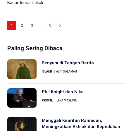
Badan lemas sekali.
…
Next
1
2
3
5
Paling Sering Dibaca
Senyum di Tengah Derita
ISLAMI
ALFI SALAMAH
Phil Knight dan Nike
PROFIL
LINA MARLINA
Menggali Kearifan Ramadan,
Meningkatkan Akhlak dan Kepedulian