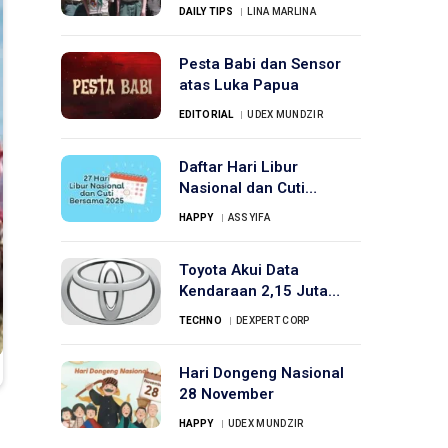
Tunjukkan Scarf-mu
DAILY TIPS
LINA MARLINA
Pesta Babi dan Sensor
atas Luka Papua
EDITORIAL
UDEX MUNDZIR
Daftar Hari Libur
Nasional dan Cuti
Bersama Tahun 2025
HAPPY
ASSYIFA
Toyota Akui Data
Kendaraan 2,15 Juta
Pelanggan Bocor
TECHNO
DEXPERT CORP
Hari Dongeng Nasional
28 November
HAPPY
UDEX MUNDZIR