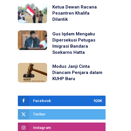
Ketua Dewan Racana
Pesantren Khalifa
Dilantik
Gus Iqdam Mengaku
Dipersekusi Petugas
Imigrasi Bandara
Soekarno Hatta
Modus Janji Cinta
Diancam Penjara dalam
KUHP Baru
Facebook
920K
Twitter
Instagram