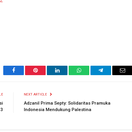
 Z
Facebook
Pinterest
LinkedIn
WhatsApp
Telegram
Ema
LE
NEXT ARTICLE
si
Adzanil Prima Septy: Solidaritas Pramuka
23
Indonesia Mendukung Palestina