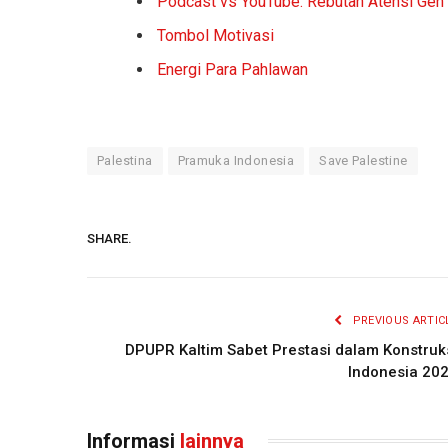
Podcast vs YouTube: Rebutan Atensi Gen
Tombol Motivasi
Energi Para Pahlawan
Palestina
Pramuka Indonesia
Save Palestine
SHARE.
PREVIOUS ARTIC
DPUPR Kaltim Sabet Prestasi dalam Konstruk
Indonesia 20
Informasi
lainnya