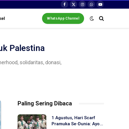
Facebook
X
Instagram
WhatsApp
YouTube
(Twitter)
kel
WhatsApp Channel
uk Palestina
hood, solidaritas, donasi,
Paling Sering Dibaca
1 Agustus, Hari Scarf
Pramuka Se-Dunia: Ayo