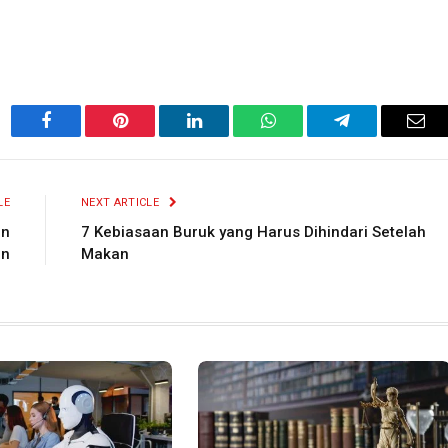
Facebook
Pinterest
LinkedIn
WhatsApp
Telegram
Ema
LE
NEXT ARTICLE
an
7 Kebiasaan Buruk yang Harus Dihindari Setelah
an
Makan