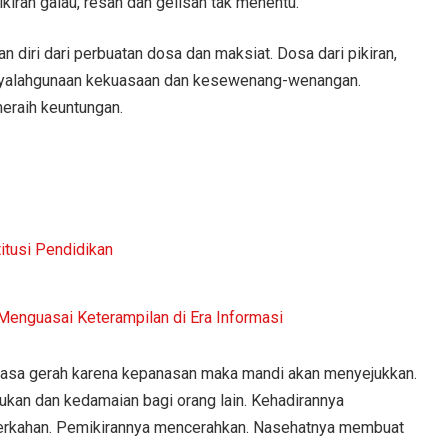
kiran galau, resah dan gelisah tak menentu.
 diri dari perbuatan dosa dan maksiat. Dosa dari pikiran,
penyalahgunaan kekuasaan dan kesewenang-wenangan.
eraih keuntungan.
itusi Pendidikan
 Menguasai Keterampilan di Era Informasi
 merasa gerah karena kepanasan maka mandi akan menyejukkan.
n dan kedamaian bagi orang lain. Kehadirannya
eberkahan. Pemikirannya mencerahkan. Nasehatnya membuat