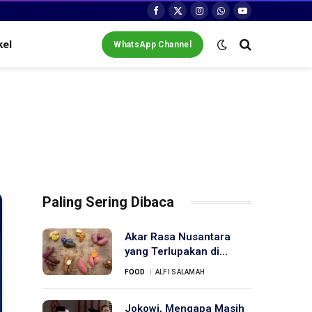
Facebook
X
Instagram
WhatsApp
YouTube
(Twitter)
kel
WhatsApp Channel
Paling Sering Dibaca
Akar Rasa Nusantara
yang Terlupakan di
Dapur Modern
FOOD
ALFI SALAMAH
Jokowi, Mengapa Masih