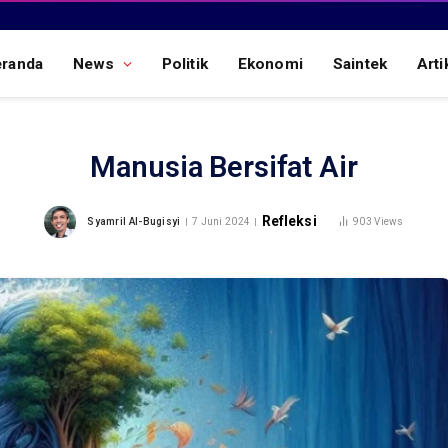
eranda
News
Politik
Ekonomi
Saintek
Arti
Manusia Bersifat Air
Refleksi
Syamril Al-Bugisyi
7 Juni 2024
903
Views