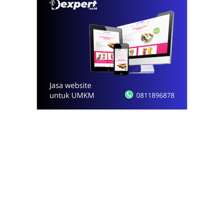
© 2021 - 2026
Onews.id
by Dexpert, Inc.
PT Opsi Nota Ideal
Redaksi
Pedoman Media Siber
Kode Etik Jurnalistik
Privacy Policy
Disclaimer
Kontak