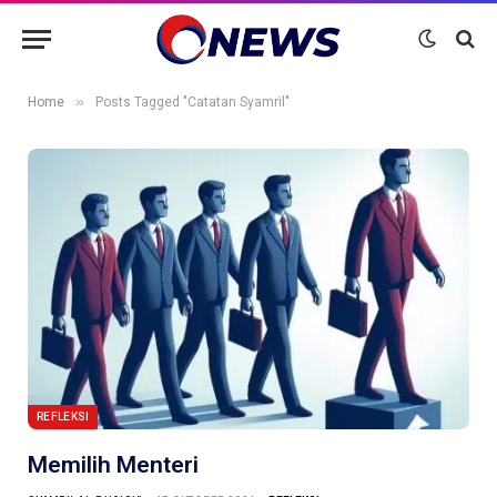
»
Home
Posts Tagged "Catatan Syamril"
REFLEKSI
Memilih Menteri