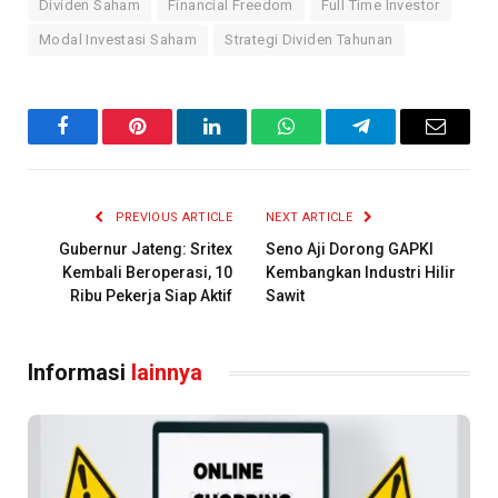
Dividen Saham
Financial Freedom
Full Time Investor
Modal Investasi Saham
Strategi Dividen Tahunan
Facebook
Pinterest
LinkedIn
WhatsApp
Telegram
Email
PREVIOUS ARTICLE
NEXT ARTICLE
Gubernur Jateng: Sritex
Seno Aji Dorong GAPKI
Kembali Beroperasi, 10
Kembangkan Industri Hilir
Ribu Pekerja Siap Aktif
Sawit
Informasi
lainnya