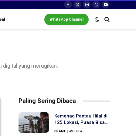
Facebook
X
Instagram
WhatsApp
YouTube
(Twitter)
kel
WhatsApp Channel
 digital yang merugikan.
Paling Sering Dibaca
Kemenag Pantau Hilal di
125 Lokasi, Puasa Bisa
Dimulai 1 Maret
ISLAMI
ASSYIFA