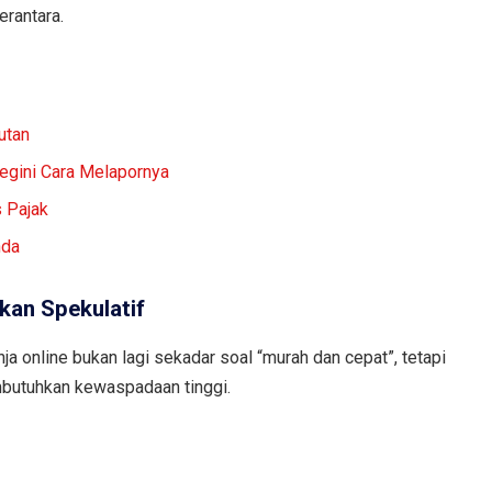
erantara.
utan
egini Cara Melapornya
 Pajak
nda
kan Spekulatif
a online bukan lagi sekadar soal “murah dan cepat”, tetapi
embutuhkan kewaspadaan tinggi.