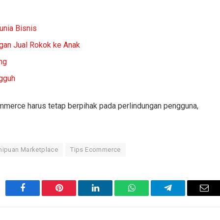
unia Bisnis
gan Jual Rokok ke Anak
ng
ngguh
ommerce harus tetap berpihak pada perlindungan pengguna,
nipuan Marketplace
Tips Ecommerce
Facebook
Pinterest
LinkedIn
WhatsApp
Telegram
Ema