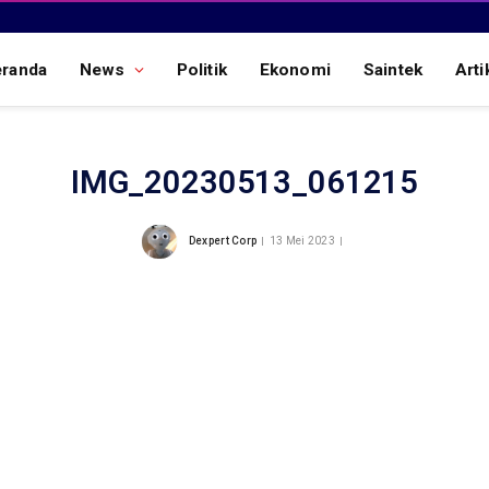
eranda
News
Politik
Ekonomi
Saintek
Arti
IMG_20230513_061215
Dexpert Corp
13 Mei 2023