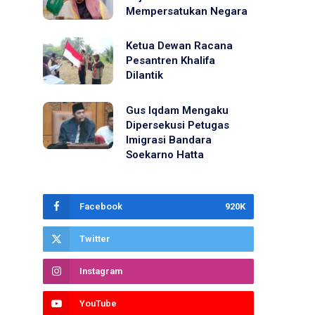
Mempersatukan Negara
Ketua Dewan Racana
Pesantren Khalifa
Dilantik
Gus Iqdam Mengaku
Dipersekusi Petugas
Imigrasi Bandara
Soekarno Hatta
Facebook
920K
Twitter
Instagram
YouTube