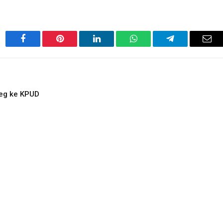
Facebook
Pinterest
LinkedIn
WhatsApp
Telegram
Ema
eg ke KPUD