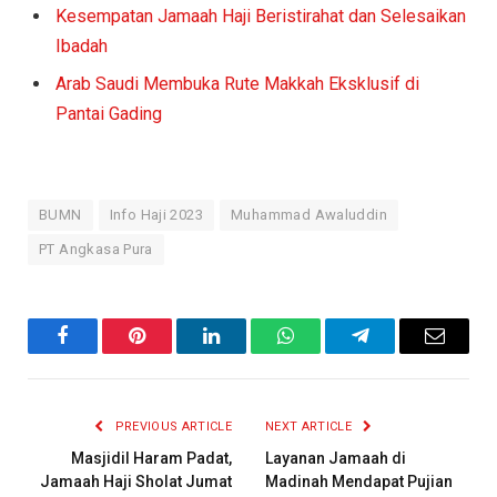
Kesempatan Jamaah Haji Beristirahat dan Selesaikan
Ibadah
Arab Saudi Membuka Rute Makkah Eksklusif di
Pantai Gading
BUMN
Info Haji 2023
Muhammad Awaluddin
PT Angkasa Pura
Facebook
Pinterest
LinkedIn
WhatsApp
Telegram
Email
PREVIOUS ARTICLE
NEXT ARTICLE
Masjidil Haram Padat,
Layanan Jamaah di
Jamaah Haji Sholat Jumat
Madinah Mendapat Pujian