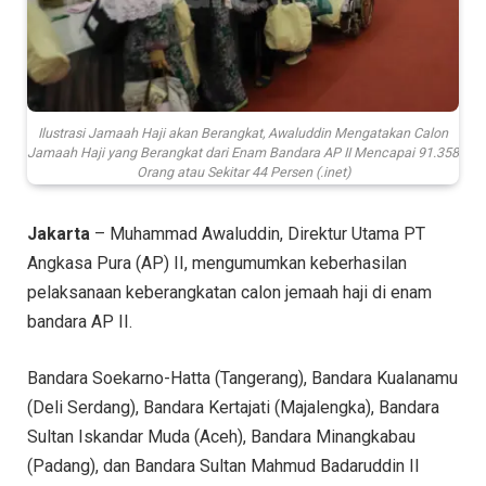
Ilustrasi Jamaah Haji akan Berangkat, Awaluddin Mengatakan Calon
Jamaah Haji yang Berangkat dari Enam Bandara AP II Mencapai 91.358
Orang atau Sekitar 44 Persen (.inet)
Jakarta
– Muhammad Awaluddin, Direktur Utama PT
Angkasa Pura (AP) II, mengumumkan keberhasilan
pelaksanaan keberangkatan calon jemaah haji di enam
bandara AP II.
Bandara Soekarno-Hatta (Tangerang), Bandara Kualanamu
(Deli Serdang), Bandara Kertajati (Majalengka), Bandara
Sultan Iskandar Muda (Aceh), Bandara Minangkabau
(Padang), dan Bandara Sultan Mahmud Badaruddin II