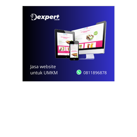
© 2021 - 2026
Onews.id
by Dexpert, Inc.
PT Opsi Nota Ideal
Redaksi
Pedoman Media Siber
Kode Etik Jurnalistik