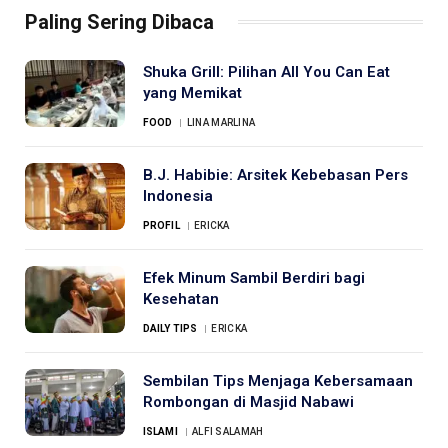
Paling Sering Dibaca
Shuka Grill: Pilihan All You Can Eat
yang Memikat
FOOD
LINA MARLINA
B.J. Habibie: Arsitek Kebebasan Pers
Indonesia
PROFIL
ERICKA
Efek Minum Sambil Berdiri bagi
Kesehatan
DAILY TIPS
ERICKA
Sembilan Tips Menjaga Kebersamaan
Rombongan di Masjid Nabawi
ISLAMI
ALFI SALAMAH