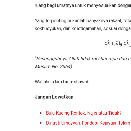
ruang bagi umatnya untuk menyesuaikan deng
Yang terpenting bukanlah banyaknya rakaat, teta
kekhusyukan, dan keistiqamahan, sesuai dengan
بِكُمْ وَأَعْمَالِكُمْ
“
Sesungguhnya Allah tidak melihat rupa dan har
Muslim No. 2564)
Wallahu a’lam bish-shawab.
Jangan Lewatkan:
Bulu Kucing Rontok, Najis atau Tidak?
Dinasti Umayyah, Fondasi Kejayaan Islam