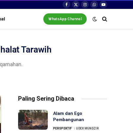
Facebook
X
Instagram
WhatsApp
YouTube
(Twitter)
kel
WhatsApp Channel
Shalat Tarawih
tiqamahan.
Paling Sering Dibaca
Alam dan Ego
Pembangunan
PERSPEKTIF
UDEX MUNDZIR