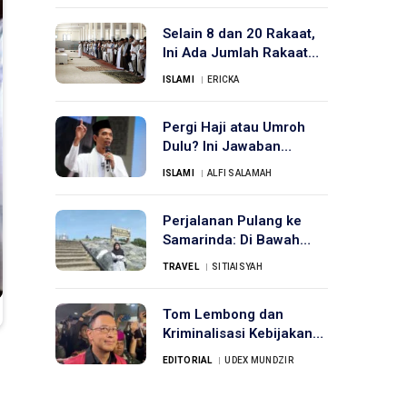
Selain 8 dan 20 Rakaat,
Ini Ada Jumlah Rakaat
Shalat Tarawih
ISLAMI
ERICKA
Pergi Haji atau Umroh
Dulu? Ini Jawaban
Ustadz Abdul Somad
ISLAMI
ALFI SALAMAH
Perjalanan Pulang ke
Samarinda: Di Bawah
Langit Bontang yang
TRAVEL
SITIAISYAH
Segar
Tom Lembong dan
Kriminalisasi Kebijakan
Publik
EDITORIAL
UDEX MUNDZIR