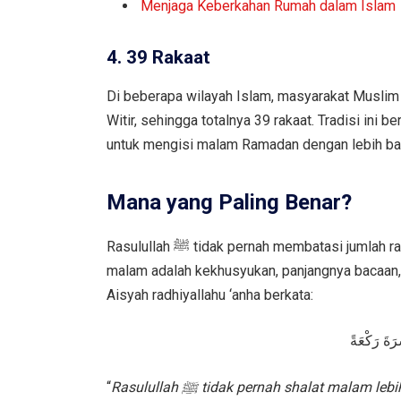
Menjaga Keberkahan Rumah dalam Islam
4. 39 Rakaat
Di beberapa wilayah Islam, masyarakat Muslim
Witir, sehingga totalnya 39 rakaat. Tradisi in
untuk mengisi malam Ramadan dengan lebih ban
Mana yang Paling Benar?
Rasulullah ﷺ tidak pernah membatasi jumlah rakaat Tarawih secara spesifik. Yang terpenting dalam shalat
malam adalah kekhusyukan, panjangnya bacaan,
Aisyah radhiyallahu ‘anha berkata:
ةَ رَكْعَةً
“
Rasulullah ﷺ tidak pernah shalat malam lebih dari 11 rakaat, baik di bulan Ramadan maupun di luar