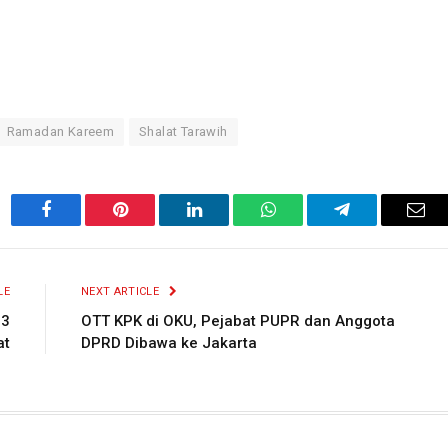
Ramadan Kareem
Shalat Tarawih
Facebook
Pinterest
LinkedIn
WhatsApp
Telegram
Ema
LE
NEXT ARTICLE
 3
OTT KPK di OKU, Pejabat PUPR dan Anggota
at
DPRD Dibawa ke Jakarta