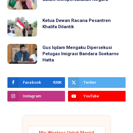
Ketua Dewan Racana Pesantren
Khalifa Dilantik
Gus Iqdam Mengaku Dipersekusi
Petugas Imigrasi Bandara Soekarno
Hatta
Facebook
920K
Twitter
Instagram
YouTube
Mic Wireless Untuk Masjid