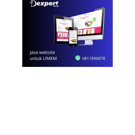
© 2021 - 2026
Onews.id
by Dexpert, Inc.
PT Opsi Nota Ideal
Redaksi
Pedoman Media Siber
Kode Etik Jurnalistik
Privacy Policy
Disclaimer
Kontak