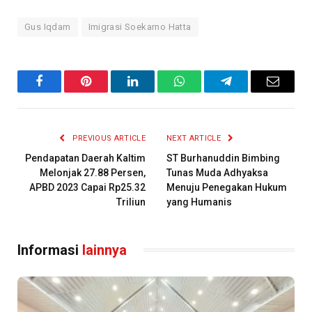
Gus Iqdam
Imigrasi Soekarno Hatta
Facebook
Pinterest
LinkedIn
WhatsApp
Telegram
Email
PREVIOUS ARTICLE
NEXT ARTICLE
Pendapatan Daerah Kaltim
ST Burhanuddin Bimbing
Melonjak 27.88 Persen,
Tunas Muda Adhyaksa
APBD 2023 Capai Rp25.32
Menuju Penegakan Hukum
Triliun
yang Humanis
Informasi
lainnya