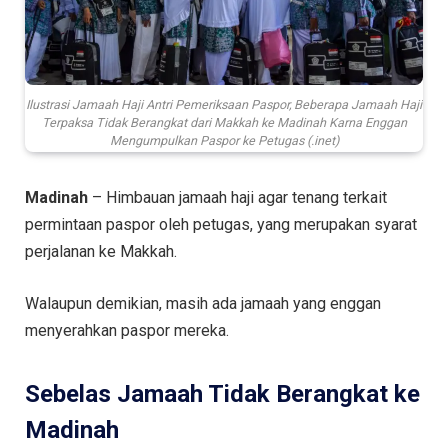
Ilustrasi Jamaah Haji Antri Pemeriksaan Paspor, Beberapa Jamaah Haji
Terpaksa Tidak Berangkat dari Makkah ke Madinah Karna Enggan
Mengumpulkan Paspor ke Petugas (.inet)
Madinah
– Himbauan jamaah haji agar tenang terkait
permintaan paspor oleh petugas, yang merupakan syarat
perjalanan ke Makkah.
Walaupun demikian, masih ada jamaah yang enggan
menyerahkan paspor mereka.
Sebelas Jamaah Tidak Berangkat ke
Madinah