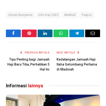
Cecep Nusyamsi
Info Haji 2023
Makkah
Paspor
Facebook
Pinterest
LinkedIn
WhatsApp
Telegram
Email
PREVIOUS ARTICLE
NEXT ARTICLE
Tips Penting bagi Jamaah
Kedatangan Jamaah Haji
Haji Baru Tiba, Perhatikan 5
Italia Gelombang Pertama
Hal Ini
di Madinah
Informasi
lainnya