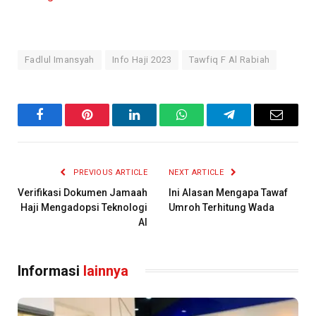
Fadlul Imansyah
Info Haji 2023
Tawfiq F Al Rabiah
Facebook
Pinterest
LinkedIn
WhatsApp
Telegram
Email
PREVIOUS ARTICLE
NEXT ARTICLE
Verifikasi Dokumen Jamaah
Ini Alasan Mengapa Tawaf
Haji Mengadopsi Teknologi
Umroh Terhitung Wada
AI
Informasi
lainnya