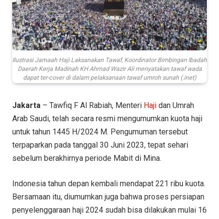
Ilustrasi Jamaah Haji Laksanakan Tawaf, Koordinator Bimbingan Ibadah
Daerah Kerja Madinah KH Ahmad Wazir Ali menyatakan tawaf wada
dapat ter-cover di dalam pelaksanaan tawaf umroh sunah (.inet)
Jakarta
– Tawfiq F Al Rabiah, Menteri
Haji
dan Umrah
Arab Saudi, telah secara resmi mengumumkan kuota haji
untuk tahun 1445 H/2024 M. Pengumuman tersebut
terpaparkan pada tanggal 30 Juni 2023, tepat sehari
sebelum berakhirnya periode Mabit di Mina.
Indonesia tahun depan kembali mendapat 221 ribu kuota.
Bersamaan itu, diumumkan juga bahwa proses persiapan
penyelenggaraan haji 2024 sudah bisa dilakukan mulai 16