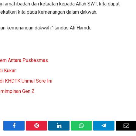
 amal ibadah dan ketaatan kepada Allah SWT, kita dapat
dekatkan kita pada kemenangan dalam dakwah.
gan kemenangan dakwah,” tandas Ali Hamdi.
istem Antara Puskesmas
di Kukar
di KHDTK Unmul Sore Ini
pemimpinan Gen Z
Facebook
Pinterest
LinkedIn
WhatsApp
Telegram
Ema