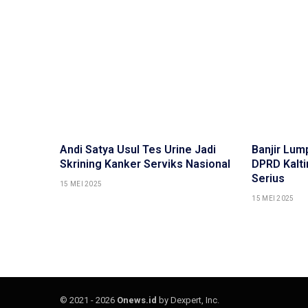
Andi Satya Usul Tes Urine Jadi
Banjir Lum
Skrining Kanker Serviks Nasional
DPRD Kalt
Serius
15 MEI 2025
15 MEI 2025
© 2021 - 2026
Onews.id
by Dexpert, Inc.