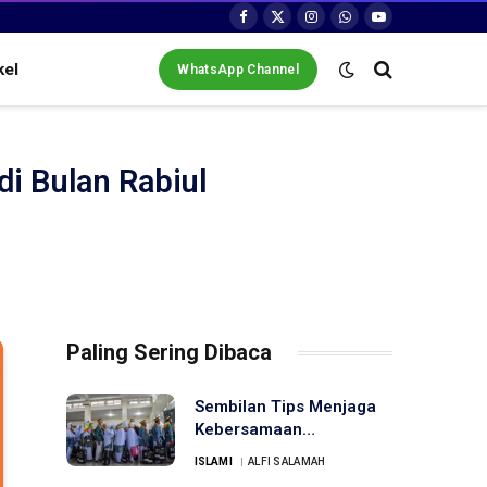
Facebook
X
Instagram
WhatsApp
YouTube
(Twitter)
kel
WhatsApp Channel
i Bulan Rabiul
Paling Sering Dibaca
Sembilan Tips Menjaga
Kebersamaan
Rombongan di Masjid
ISLAMI
ALFI SALAMAH
Nabawi