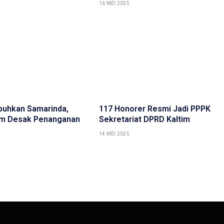
16 MEI 2025
puhkan Samarinda,
117 Honorer Resmi Jadi PPPK
im Desak Penanganan
Sekretariat DPRD Kaltim
14 MEI 2025