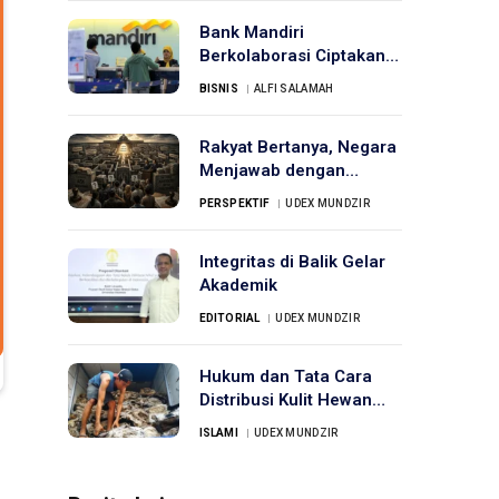
Bank Mandiri
Berkolaborasi Ciptakan
Smart Financing untuk
BISNIS
ALFI SALAMAH
UKM
Rakyat Bertanya, Negara
Menjawab dengan
Prosedur
PERSPEKTIF
UDEX MUNDZIR
Integritas di Balik Gelar
Akademik
EDITORIAL
UDEX MUNDZIR
Hukum dan Tata Cara
Distribusi Kulit Hewan
Qurban dalam Islam
ISLAMI
UDEX MUNDZIR