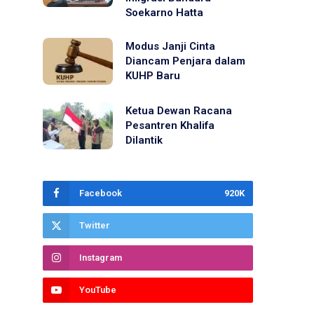
Soekarno Hatta
Modus Janji Cinta
Diancam Penjara dalam
KUHP Baru
Ketua Dewan Racana
Pesantren Khalifa
Dilantik
Facebook
920K
Twitter
Instagram
YouTube