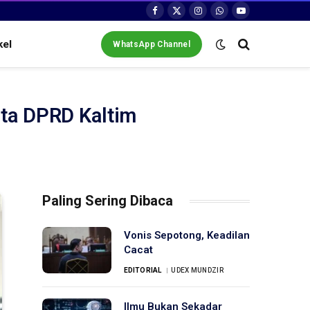
Facebook
X
Instagram
WhatsApp
YouTube
(Twitter)
kel
WhatsApp Channel
ta DPRD Kaltim
Paling Sering Dibaca
Vonis Sepotong, Keadilan
Cacat
EDITORIAL
UDEX MUNDZIR
Ilmu Bukan Sekadar