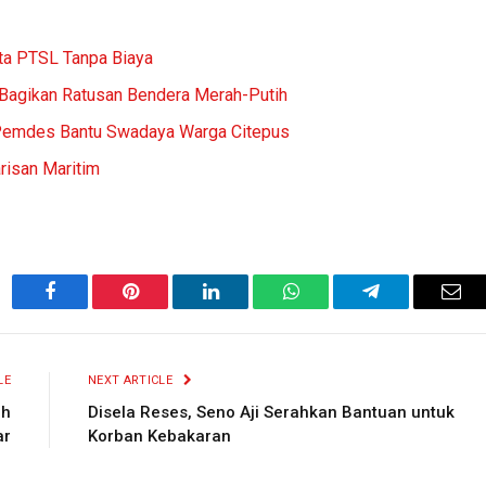
ta PTSL Tanpa Biaya
 Bagikan Ratusan Bendera Merah-Putih
Pemdes Bantu Swadaya Warga Citepus
risan Maritim
Facebook
Pinterest
LinkedIn
WhatsApp
Telegram
Ema
LE
NEXT ARTICLE
ah
Disela Reses, Seno Aji Serahkan Bantuan untuk
ar
Korban Kebakaran