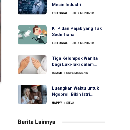
Mesin Industri
EDITORIAL
UDEX MUNDZIR
KTP dan Pajak yang Tak
Sederhana
EDITORIAL
UDEX MUNDZIR
Tiga Kelompok Wanita
bagi Laki-laki dalam
Islam: Mahram, Azwaj,
ISLAMI
UDEX MUNDZIR
dan Ajnabi
Luangkan Waktu untuk
Ngobrol, Bikin Istri
Bahagia
HAPPY
SILVA
Berita Lainnya