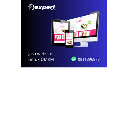
© 2021 - 2026
Onews.id
by Dexpert, Inc.
PT Opsi Nota Ideal
Redaksi
Pedoman Media Siber
Kode Etik Jurnalistik
Privacy Policy
Disclaimer
Kontak