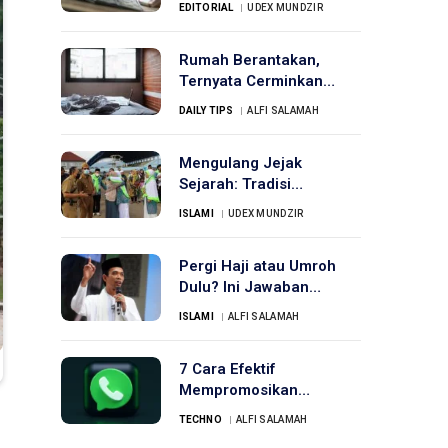
EDITORIAL
UDEX MUNDZIR
Rumah Berantakan,
Ternyata Cerminkan
Kepribadian
DAILY TIPS
ALFI SALAMAH
Mengulang Jejak
Sejarah: Tradisi
Mengantar Jamaah Haji
ISLAMI
UDEX MUNDZIR
Pergi Haji atau Umroh
Dulu? Ini Jawaban
Ustadz Abdul Somad
ISLAMI
ALFI SALAMAH
7 Cara Efektif
Mempromosikan
WhatsApp Channel
TECHNO
ALFI SALAMAH