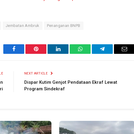
Jembatan Ambruk
Penanganan BNPB
Facebook
Pinterest
LinkedIn
WhatsApp
Telegram
Ema
LE
NEXT ARTICLE
an
Dispar Kutim Genjot Pendataan Ekraf Lewat
ri
Program Sindekraf