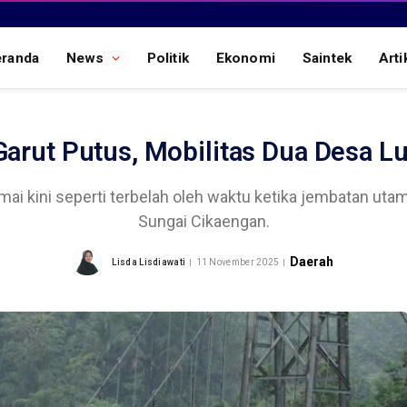
eranda
News
Politik
Ekonomi
Saintek
Arti
arut Putus, Mobilitas Dua Desa L
ai kini seperti terbelah oleh waktu ketika jembatan uta
Sungai Cikaengan.
Daerah
Lisda Lisdiawati
11 November 2025