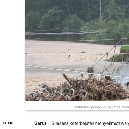
Jembatan penghubung Desa Tolong 
Garut
– Suasana keterkejutan menyelimuti war
SHARE