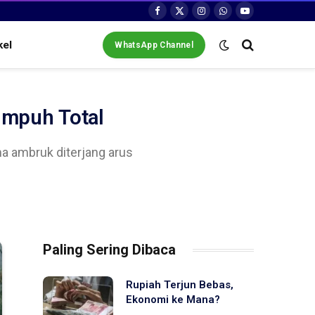
Facebook
X
Instagram
WhatsApp
YouTube
(Twitter)
kel
WhatsApp Channel
umpuh Total
ma ambruk diterjang arus
Paling Sering Dibaca
Rupiah Terjun Bebas,
Ekonomi ke Mana?