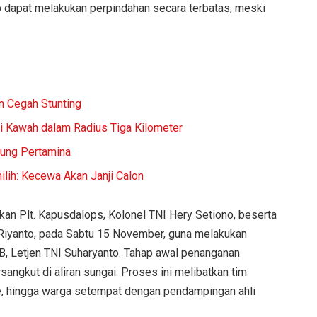
p dapat melakukan perpindahan secara terbatas, meski
n Cegah Stunting
i Kawah dalam Radius Tiga Kilometer
kung Pertamina
lih: Kecewa Akan Janji Calon
an Plt. Kapusdalops, Kolonel TNI Hery Setiono, beserta
Riyanto, pada Sabtu 15 November, guna melakukan
B, Letjen TNI Suharyanto. Tahap awal penanganan
angkut di aliran sungai. Proses ini melibatkan tim
ue, hingga warga setempat dengan pendampingan ahli