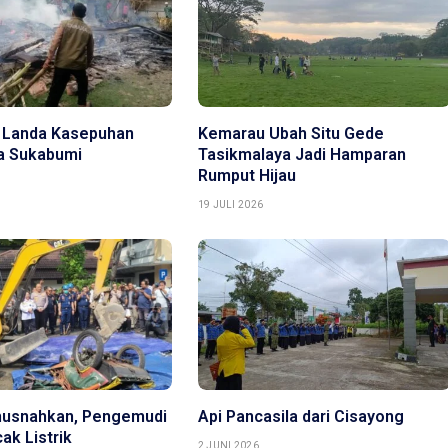
 Landa Kasepuhan
Kemarau Ubah Situ Gede
ya Sukabumi
Tasikmalaya Jadi Hamparan
Rumput Hijau
19 JULI 2026
musnahkan, Pengemudi
Api Pancasila dari Cisayong
ak Listrik
2 JUNI 2026