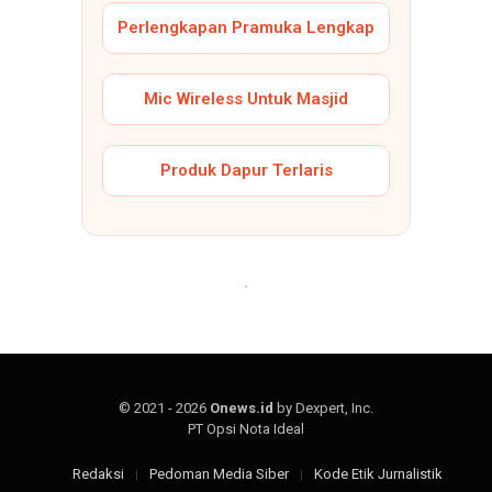
Perlengkapan Pramuka Lengkap
Mic Wireless Untuk Masjid
Produk Dapur Terlaris
© 2021 - 2026
Onews.id
by Dexpert, Inc.
PT Opsi Nota Ideal
Redaksi
Pedoman Media Siber
Kode Etik Jurnalistik