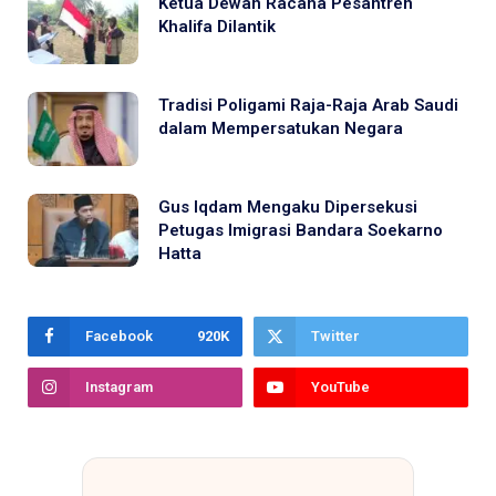
Ketua Dewan Racana Pesantren
Khalifa Dilantik
Tradisi Poligami Raja-Raja Arab Saudi
dalam Mempersatukan Negara
Gus Iqdam Mengaku Dipersekusi
Petugas Imigrasi Bandara Soekarno
Hatta
Facebook
920K
Twitter
Instagram
YouTube