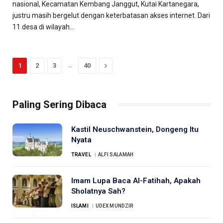
nasional, Kecamatan Kembang Janggut, Kutai Kartanegara,
justru masih bergelut dengan keterbatasan akses internet. Dari
11 desa di wilayah…
…
Next
1
2
3
40
Paling Sering Dibaca
Kastil Neuschwanstein, Dongeng Itu
Nyata
TRAVEL
ALFI SALAMAH
Imam Lupa Baca Al-Fatihah, Apakah
Sholatnya Sah?
ISLAMI
UDEX MUNDZIR