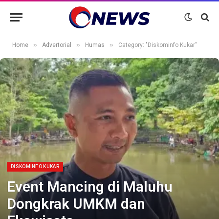
»
»
»
Home
Advertorial
Humas
Category: "Diskominfo Kukar"
DISKOMINFO KUKAR
Event Mancing di Maluhu
Dongkrak UMKM dan