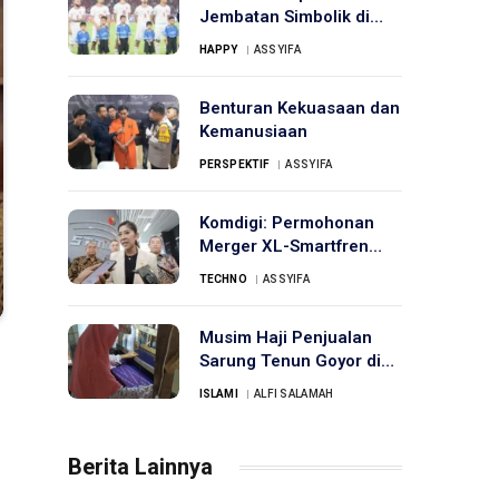
Jembatan Simbolik di
Piala AFF 2024
HAPPY
ASSYIFA
Benturan Kekuasaan dan
Kemanusiaan
PERSPEKTIF
ASSYIFA
Komdigi: Permohonan
Merger XL-Smartfren
Belum Diterima
TECHNO
ASSYIFA
Musim Haji Penjualan
Sarung Tenun Goyor di
Jombang Meningkat
ISLAMI
ALFI SALAMAH
Berita Lainnya