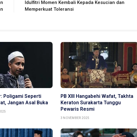
an
Idulfitri Momen Kembali Kepada Kesucian dan
an
Memperkuat Toleransi
r: Poligami Seperti
PB XIII Hangabehi Wafat, Takhta
rat, Jangan Asal Buka
Keraton Surakarta Tunggu
Pewaris Resmi
2025
3 NOVEMBER 2025