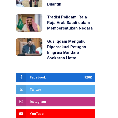
Dilantik
Tradisi Poligami Raja-
Raja Arab Saudi dalam
Mempersatukan Negara
Gus Iqdam Mengaku
Dipersekusi Petugas
Imigrasi Bandara
Soekarno Hatta
Facebook
920K
Twitter
Instagram
YouTube