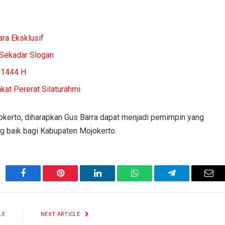
ara Eksklusif
 Sekadar Slogan
i 1444 H
kat Pererat Silaturahmi
kerto, diharapkan Gus Barra dapat menjadi pemimpin yang
baik bagi Kabupaten Mojokerto.
Facebook
Pinterest
LinkedIn
WhatsApp
Telegram
Ema
LE
NEXT ARTICLE