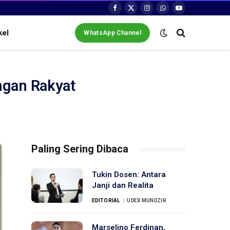
Facebook
X
Instagram
WhatsApp
YouTube
(Twitter)
kel
WhatsApp Channel
ngan Rakyat
Paling Sering Dibaca
Tukin Dosen: Antara
Janji dan Realita
EDITORIAL
UDEX MUNDZIR
Marselino Ferdinan,