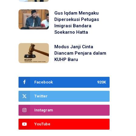
Gus Iqdam Mengaku
Dipersekusi Petugas
Imigrasi Bandara
Soekarno Hatta
Modus Janji Cinta
Diancam Penjara dalam
KUHP Baru
Facebook
920K
Twitter
Instagram
YouTube