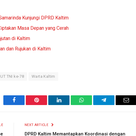
Samarinda Kunjungi DPRD Kaltim
i Ciptakan Masa Depan yang Cerah
tan di Kaltim
n dan Rujukan di Kaltim
UT TNI ke-78
Warta Kaltim
Facebook
Pinterest
LinkedIn
WhatsApp
Telegram
Ema
LE
NEXT ARTICLE
se
DPRD Kaltim Memantapkan Koordinasi dengan