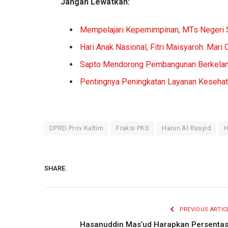
Jangan Lewatkan:
Mempelajari Kepemimpinan, MTs Negeri 
Hari Anak Nasional, Fitri Maisyaroh: Mar
Sapto Mendorong Pembangunan Berkelanju
Pentingnya Peningkatan Layanan Kesehata
DPRD Prov Kaltim
Fraksi PKS
Harun Al Rasyid
H
SHARE.
PREVIOUS ARTIC
Hasanuddin Mas’ud Harapkan Persenta