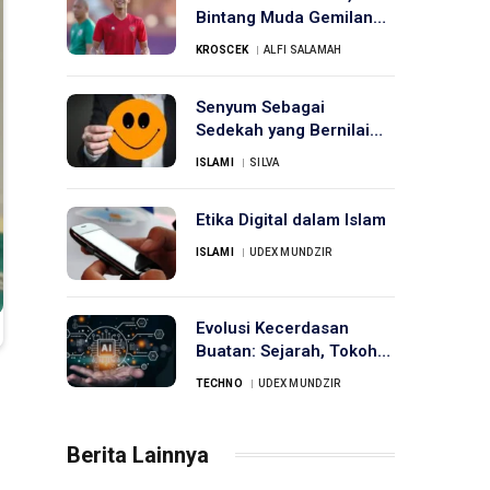
Bintang Muda Gemilang
di Timnas Indonesia
KROSCEK
ALFI SALAMAH
Senyum Sebagai
Sedekah yang Bernilai
Ibadah
ISLAMI
SILVA
Etika Digital dalam Islam
ISLAMI
UDEX MUNDZIR
Evolusi Kecerdasan
Buatan: Sejarah, Tokoh
Penting, dan Masa
TECHNO
UDEX MUNDZIR
Depan
Berita Lainnya