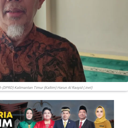
(DPRD) Kalimantan Timur (Kaltim) Harun Al Rasyid (.inet)