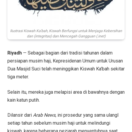
Ilustrasi Kiswah Ka'bah, Kiswah Berfungsi untuk Menjaga Kebersihan
dan (integritas) dan Mencegah Gangguan (.inet)
Riyadh
— Sebagai bagian dari tradisi tahunan dalam
persiapan musim haji, Kepresidenan Umum untuk Urusan
Dua Masjid Suci telah meninggikan Kiswah Ka’bah sekitar
tiga meter.
Selain itu, mereka juga melapisi area di bawahnya dengan
kain katun putih.
Dilansir dari
Arab News
, ini prosedur yang sama ulangI
setiap tahun sebelum musim haji untuk melindungi
kiswah, karena beberapa peziarah menyentuhnya saat