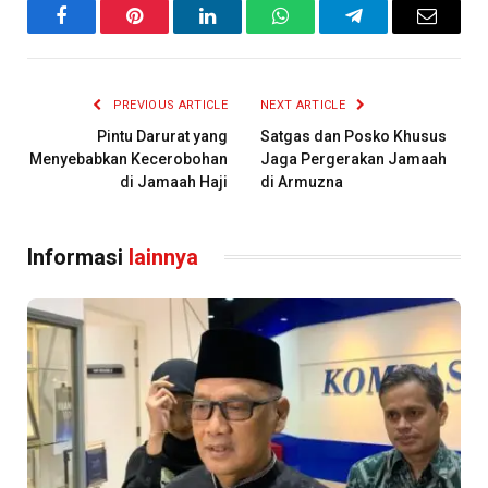
Facebook
Pinterest
LinkedIn
WhatsApp
Telegram
Email
PREVIOUS ARTICLE
NEXT ARTICLE
Pintu Darurat yang
Satgas dan Posko Khusus
Menyebabkan Kecerobohan
Jaga Pergerakan Jamaah
di Jamaah Haji
di Armuzna
Informasi
lainnya