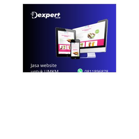
© 2021 - 2026
Onews.id
by Dexpert, Inc.
PT Opsi Nota Ideal
Redaksi
Pedoman
Kode Etik
Kontak