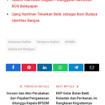
ASN Balikpapan
Ujang Rachman Tekankan Batik sebagai Aset Budaya
Identitas Bangsa
Gubernur Kaltim
Pemprov Kaltim
RPJMD
Sekda Sri Wahyuni
Facebook
Pinterest
LinkedIn
WhatsApp
Telegram
Email
PREVIOUS ARTICLE
NEXT ARTICLE
Inovasi dan Aksi Perubahan
KKP Gelar Bulan Bakti
dari Pejabat Pengawasan
Kelautan dan Perikanan, Ini
ditunggu Kepala BPSDM
Rangkaian Kegiatannya