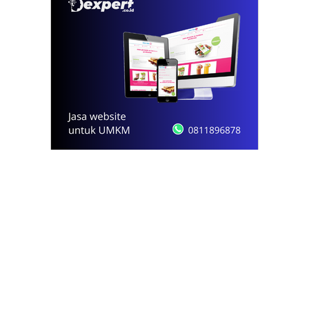
© 2021 - 2026
Onews.id
by Dexpert, Inc.
PT Opsi Nota Ideal
Redaksi
Pedoman Media Siber
Kode Etik Jurnalistik
Privacy Policy
Disclaimer
Kontak