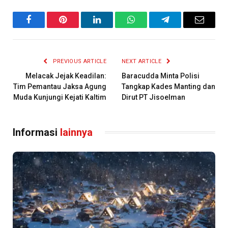
Facebook
Pinterest
LinkedIn
WhatsApp
Telegram
Email
PREVIOUS ARTICLE
NEXT ARTICLE
Melacak Jejak Keadilan:
Baracudda Minta Polisi
Tim Pemantau Jaksa Agung
Tangkap Kades Manting dan
Muda Kunjungi Kejati Kaltim
Dirut PT Jisoelman
Informasi
lainnya