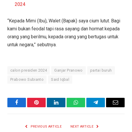
2024
“Kepada Mimi (Ibu), Walet (Bapak) saya cium lutut. Bagi
kami bukan feodal tapi rasa sayang dan hormat kepada
orang yang berilmu, kepada orang yang bertugas untuk
untuk negara,” sebutnya.
calon presiden 2024
Ganjar Pranowo
partai buruh
Prabowo Subianto
Said Iqbal
Facebook
Pinterest
LinkedIn
WhatsApp
Telegram
Email
PREVIOUS ARTICLE
NEXT ARTICLE