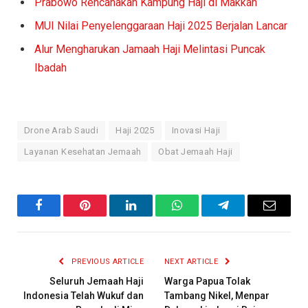
Prabowo Rencanakan Kampung Haji di Makkah
MUI Nilai Penyelenggaraan Haji 2025 Berjalan Lancar
Alur Mengharukan Jamaah Haji Melintasi Puncak
Ibadah
Drone Arab Saudi
Haji 2025
Inovasi Haji
Layanan Kesehatan Jemaah
Obat Jemaah Haji
Facebook
Pinterest
LinkedIn
WhatsApp
Telegram
Email
PREVIOUS ARTICLE
NEXT ARTICLE
Seluruh Jemaah Haji
Warga Papua Tolak
Indonesia Telah Wukuf dan
Tambang Nikel, Menpar