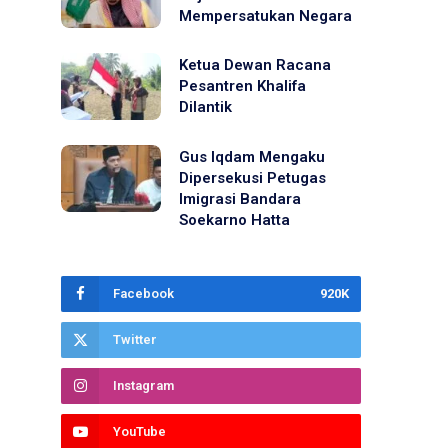
Mempersatukan Negara
Ketua Dewan Racana
Pesantren Khalifa
Dilantik
Gus Iqdam Mengaku
Dipersekusi Petugas
Imigrasi Bandara
Soekarno Hatta
Facebook
920K
Twitter
Instagram
YouTube