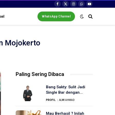
Facebook
X
Instagram
WhatsApp
YouTube
(Twitter)
kel
WhatsApp Channel
n Mojokerto
Paling Sering Dibaca
Bang Sakty: Sulit Jadi
Single Bar dengan
Banyaknya Organisasi
PROFIL
ALWI AHMAD
Advokat
Mau Berhasil ? Inilah