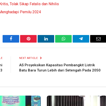
tis, Tolak Sikap Fatalis dan Nihilis
 Menghadapi Pemilu 2024
Facebook
Pinterest
LinkedIn
WhatsApp
Telegram
Ema
LE
NEXT ARTICLE
hi
AS Proyeksikan Kapasitas Pembangkit Listrik
23
Batu Bara Turun Lebih dari Setengah Pada 2050