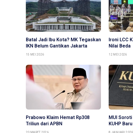
Batal Jadi Ibu Kota? MK Tegaskan
Ironi LCC 
IKN Belum Gantikan Jakarta
Nilai Beda
15 MEI 2026
12 MEI 2026
Prabowo Klaim Hemat Rp308
MUI Soroti
Triliun dari APBN
KUHP Baru
20 MARET 2026
8 JANUARI 202