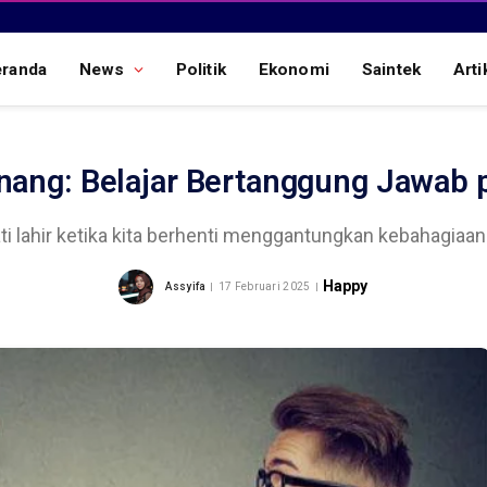
eranda
News
Politik
Ekonomi
Saintek
Arti
ang: Belajar Bertanggung Jawab p
i lahir ketika kita berhenti menggantungkan kebahagiaan 
Happy
Assyifa
17 Februari 2025