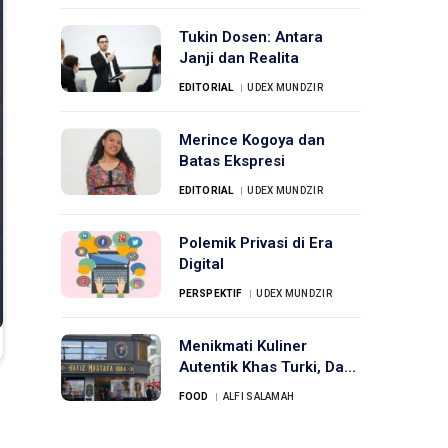
Tukin Dosen: Antara
Janji dan Realita
EDITORIAL
UDEX MUNDZIR
Merince Kogoya dan
Batas Ekspresi
EDITORIAL
UDEX MUNDZIR
Polemik Privasi di Era
Digital
PERSPEKTIF
UDEX MUNDZIR
Menikmati Kuliner
Autentik Khas Turki, Dari
Kudapan Manis hingga
FOOD
ALFI SALAMAH
Minuman Tradisional