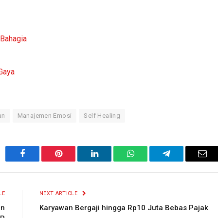
 Bahagia
 Gaya
an
Manajemen Emosi
Self Healing
Facebook
Pinterest
LinkedIn
WhatsApp
Telegram
Ema
LE
NEXT ARTICLE
in
Karyawan Bergaji hingga Rp10 Juta Bebas Pajak