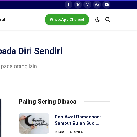
Facebook
X
Instagram
WhatsApp
YouTube
(Twitter)
kel
WhatsApp Channel
ada Diri Sendiri
pada orang lain.
Paling Sering Dibaca
Doa Awal Ramadhan:
Sambut Bulan Suci
dengan Penuh Berkah
ISLAMI
ASSYIFA