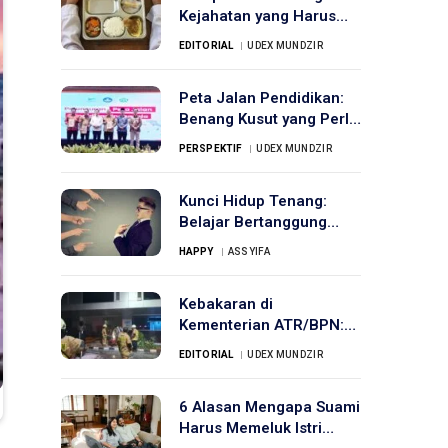
Kejahatan yang Harus
Dihabisi
EDITORIAL
UDEX MUNDZIR
Peta Jalan Pendidikan:
Benang Kusut yang Perlu
Diurai
PERSPEKTIF
UDEX MUNDZIR
Kunci Hidup Tenang:
Belajar Bertanggung
Jawab pada Diri Sendiri
HAPPY
ASSYIFA
Kebakaran di
Kementerian ATR/BPN:
Asap Padam, Kecurigaan
EDITORIAL
UDEX MUNDZIR
Membara
6 Alasan Mengapa Suami
Harus Memeluk Istri