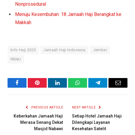
Nonprosedural
Menuju Kesembuhan: 18 Jamaah Haji Berangkat ke
Makkah
Info Haji 2023
Jamaah Haji Indonesia
Jember
PBNU
Facebook
Pinterest
LinkedIn
WhatsApp
Telegram
Email
PREVIOUS ARTICLE
NEXT ARTICLE
Keberkahan Jamaah Haji
Setiap Hotel Jamaah Haji
Merasa Senang Dekat
Dilengkapi Layanan
Masjid Nabawi
Kesehatan Satelit