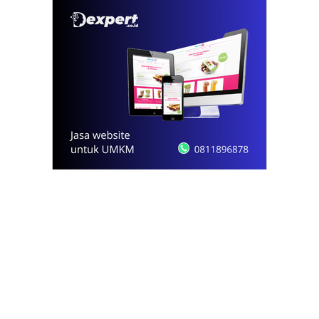
© 2021 - 2026
Onews.id
by Dexpert, Inc.
PT Opsi Nota Ideal
Redaksi
Pedoman Media Siber
Kode Etik Jurnalistik
Privacy Policy
Disclaimer
Kontak