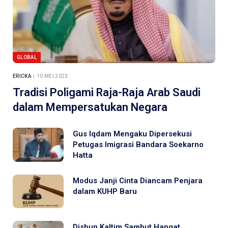
GLOBAL
ERICKA
10 MEI 2023
Tradisi Poligami Raja-Raja Arab Saudi
dalam Mempersatukan Negara
Gus Iqdam Mengaku Dipersekusi
Petugas Imigrasi Bandara Soekarno
Hatta
Modus Janji Cinta Diancam Penjara
dalam KUHP Baru
Disbun Kaltim Sambut Hangat