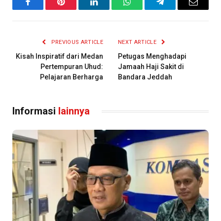
Facebook
Pinterest
LinkedIn
WhatsApp
Telegram
Email
PREVIOUS ARTICLE
NEXT ARTICLE
Kisah Inspiratif dari Medan
Petugas Menghadapi
Pertempuran Uhud:
Jamaah Haji Sakit di
Pelajaran Berharga
Bandara Jeddah
Informasi
lainnya