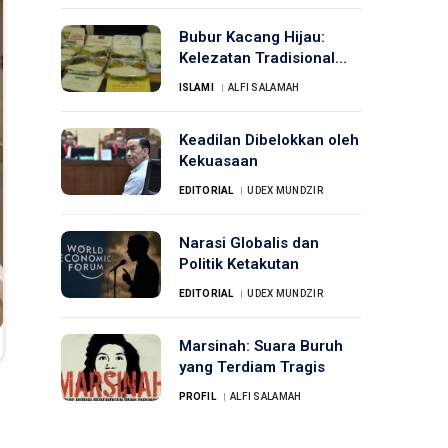
Bubur Kacang Hijau:
Kelezatan Tradisional
Selama Puncak Haji
ISLAMI
ALFI SALAMAH
Keadilan Dibelokkan oleh
Kekuasaan
EDITORIAL
UDEX MUNDZIR
Narasi Globalis dan
Politik Ketakutan
EDITORIAL
UDEX MUNDZIR
Marsinah: Suara Buruh
yang Terdiam Tragis
PROFIL
ALFI SALAMAH