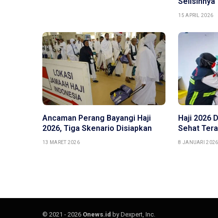
Selisihnya
15 APRIL 2026
Ancaman Perang Bayangi Haji
Haji 2026 
2026, Tiga Skenario Disiapkan
Sehat Ter
13 MARET 2026
8 JANUARI 202
© 2021 - 2026
Onews.id
by Dexpert, Inc.