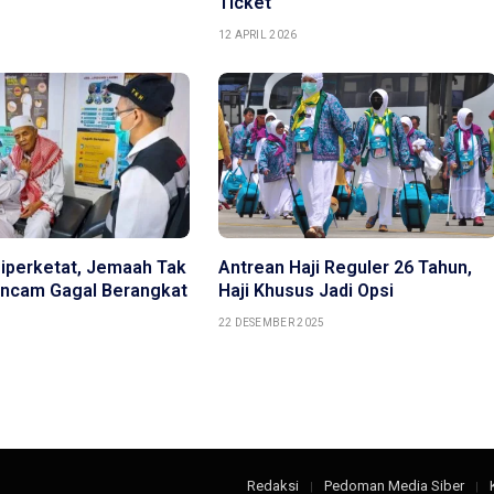
Ticket
12 APRIL 2026
Diperketat, Jemaah Tak
Antrean Haji Reguler 26 Tahun,
ancam Gagal Berangkat
Haji Khusus Jadi Opsi
6
22 DESEMBER 2025
Redaksi
Pedoman Media Siber