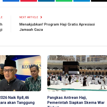
Facebook
Pinterest
LinkedIn
WhatsApp
Telegram
Ema
LE
NEXT ARTICLE
ah
Menakjubkan! Program Haji Gratis Apresiasi
ji
Jamaah Gaza
 2026 Naik Rp8,46
Pangkas Antrean Haji,
egara akan Tanggung
Pemerintah Siapkan Skema War