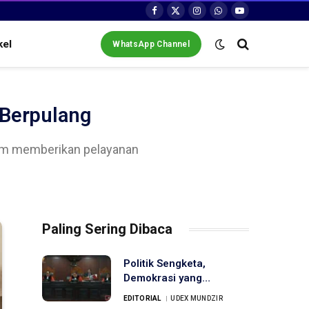
Facebook
X
Instagram
WhatsApp
YouTube
(Twitter)
kel
WhatsApp Channel
Berpulang
alam memberikan pelayanan
Paling Sering Dibaca
Politik Sengketa,
Demokrasi yang
Tercederai
EDITORIAL
UDEX MUNDZIR