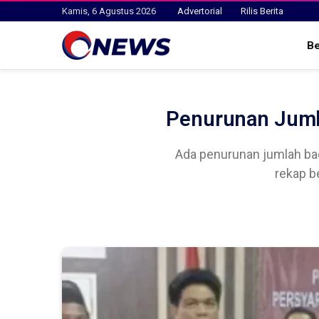
Kamis, 6 Agustus 2026
Advertorial
Rilis Berita
B
Penurunan Juml
Ada penurunan jumlah bac
rekap b