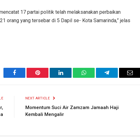
encatat 17 partai politik telah melaksanakan perbaikan
1 orang yang tersebar di 5 Dapil se- Kota Samarinda,” jelas
Facebook
Pinterest
LinkedIn
WhatsApp
Telegram
Ema
LE
NEXT ARTICLE
r,
Momentum Suci Air Zamzam Jamaah Haji
la
Kembali Mengalir