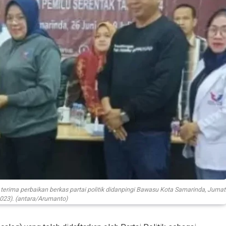
rima perbaikan berkas partai politik didanpingi Bawasu Kota Samarinda, Jumat
023). (antara/Arumanto)