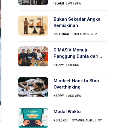
Dimulai 1 Maret
ISLAMI
ASSYIFA
Bukan Sekadar Angka
Kemiskinan
EDITORIAL
UDEX MUNDZIR
D’MASIV Menuju
Panggung Dunia dari
Ciledug ke Los Angeles
HAPPY
ERICKA
Mindset Hack to Stop
Overthinking
HAPPY
ASSYIFA
Modal Waktu
REFLEKSI
SYAMRIL AL-BUGISYI