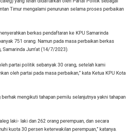
caleg) yang telah didaftarkan oleh Partai Politik sebagai
antan Timur mengalami penurunan selama proses perbaikan
k menyerahkan berkas pendaftaran ke KPU Samarinda
sebanyak 751 orang. Namun pada masa perbaikan berkas
, Samarinda Jum’at (14/7/2023).
leh partai politik sebanyak 30 orang, setelah kami
kan oleh partai pada masa perbaikan,” kata Ketua KPU Kota
 berhak mengikuti tahapan pemilu selanjutnya yakni tahapan
caleg laki- laki dan 262 orang perempuan, dan secara
uhi kuota 30 persen keterwakilan perempuan,” katanya.