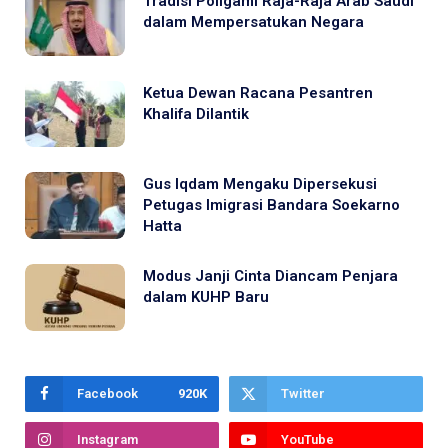
Tradisi Poligami Raja-Raja Arab Saudi
dalam Mempersatukan Negara
Ketua Dewan Racana Pesantren
Khalifa Dilantik
Gus Iqdam Mengaku Dipersekusi
Petugas Imigrasi Bandara Soekarno
Hatta
Modus Janji Cinta Diancam Penjara
dalam KUHP Baru
Facebook
920K
Twitter
Instagram
YouTube