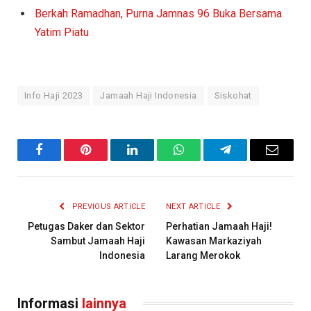
Berkah Ramadhan, Purna Jamnas 96 Buka Bersama
Yatim Piatu
Info Haji 2023
Jamaah Haji Indonesia
Siskohat
Facebook
Pinterest
LinkedIn
WhatsApp
Telegram
Email
PREVIOUS ARTICLE
NEXT ARTICLE
Petugas Daker dan Sektor
Perhatian Jamaah Haji!
Sambut Jamaah Haji
Kawasan Markaziyah
Indonesia
Larang Merokok
Informasi
lainnya