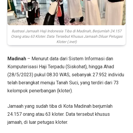
Ilustrasi Jamaah Haji Indonesia Tiba di Madinah, Berjumlah 24.157
Orang atau 63 Kloter. Data Tersebut Khusus Jamaah Diluar Petugas
Kloter (.inet)
Madinah
– Menurut data dari Sistem Informasi dan
Komputerisasi Haji Terpadu (Siskohat), hingga Ahad
(28/5/2023) pukul 08.30 WAS, sebanyak 27.952 individu
telah berangkat menuju Tanah Suci, yang terdiri dari 73
kelompok penerbangan (kloter).
Jamaah yang sudah tiba di Kota Madinah berjumlah
24.157 orang atau 63 kloter. Data tersebut khusus
jamaah, di luar petugas kloter.