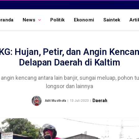
eranda
News
Politik
Ekonomi
Saintek
Arti
KG: Hujan, Petir, dan Angin Kenc
Delapan Daerah di Kaltim
angin kencang antara lain banjir, sungai meluap, pohon tum
longsor dan lainnya
Daerah
Adit Musthofa
13 Juli 2023