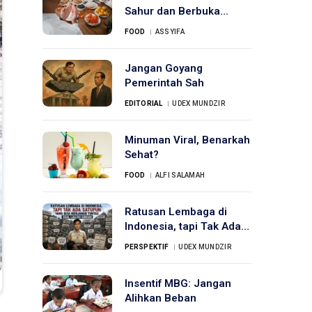
Sahur dan Berbuka
Puasa
FOOD
ASSYIFA
Jangan Goyang
Pemerintah Sah
EDITORIAL
UDEX MUNDZIR
Minuman Viral, Benarkah
Sehat?
FOOD
ALFI SALAMAH
Ratusan Lembaga di
Indonesia, tapi Tak Ada
Satupun yang Bisa
PERSPEKTIF
UDEX MUNDZIR
Menjawab Tuntas Soal
Ijazah Gibran
Insentif MBG: Jangan
Alihkan Beban