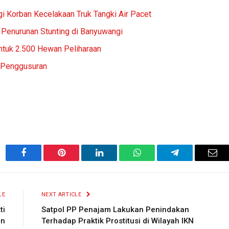
gi Korban Kecelakaan Truk Tangki Air Pacet
 Penurunan Stunting di Banyuwangi
ntuk 2.500 Hewan Peliharaan
 Penggusuran
Facebook
Pinterest
LinkedIn
WhatsApp
Telegram
Ema
LE
NEXT ARTICLE
ti
Satpol PP Penajam Lakukan Penindakan
an
Terhadap Praktik Prostitusi di Wilayah IKN