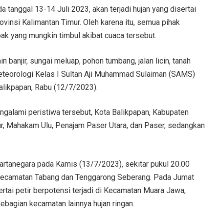
nggal 13-14 Juli 2023, akan terjadi hujan yang disertai
ovinsi Kalimantan Timur. Oleh karena itu, semua pihak
k yang mungkin timbul akibat cuaca tersebut.
n banjir, sungai meluap, pohon tumbang, jalan licin, tanah
 Meteorologi Kelas I Sultan Aji Muhammad Sulaiman (SAMS)
likpapan, Rabu (12/7/2023).
galami peristiwa tersebut, Kota Balikpapan, Kabupaten
imur, Mahakam Ulu, Penajam Paser Utara, dan Paser, sedangkan
i Kartanegara pada Kamis (13/7/2023), sekitar pukul 20.00
 di Kecamatan Tabang dan Tenggarong Seberang. Pada Jumat
ertai petir berpotensi terjadi di Kecamatan Muara Jawa,
bagian kecamatan lainnya hujan ringan.