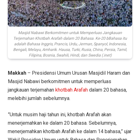
Masjid Nabawi Berkomitmen untuk Memperluas Jangkauan
Terjemahan Khotbah Arafah dalam 20 Bahasa. Ke-20 bBahasa itu
adalah Bahasa Inggris, Prancis, Urdu, Jerman, Spanyol, Indonesia,
Bengali, Melayu, Amharik. Hausa, Turki, Rusia, China, Persia, Tamil,
Filipina, Bosnia, Swahili, Hindi, dan Swedia (.inet)
Makkah
– Presidensi Umum Urusan Masjidil Haram dan
Masjid Nabawi berkomitmen untuk memperluas
jangkauan terjemahan
khotbah Arafah
dalam 20 bahasa,
melebihi jumlah sebelumnya.
”Untuk musim haji tahun ini, khotbah Arafah akan
menerjemahkan ke dalam 20 bahasa. Sebelumnya,
menerjemahkan khotbah Arafah ke dalam 14 bahasa,” ujar
Wakil Presiden Umum untuk Bahasa dan Penerjemahan