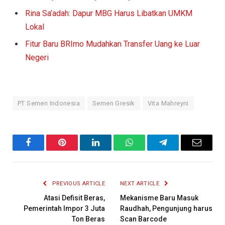
Rina Sa’adah: Dapur MBG Harus Libatkan UMKM
Lokal
Fitur Baru BRImo Mudahkan Transfer Uang ke Luar
Negeri
PT Semen Indonesia
Semen Gresik
Vita Mahreyni
Facebook
Pinterest
LinkedIn
WhatsApp
Telegram
Email
PREVIOUS ARTICLE
NEXT ARTICLE
Atasi Defisit Beras,
Mekanisme Baru Masuk
Pemerintah Impor 3 Juta
Raudhah, Pengunjung harus
Ton Beras
Scan Barcode