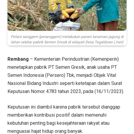
Petani sanggem (pesanggem) melakukan panen tanaman jagung di
lahan sekitar pabrik Semen Gresik di wilayah Desa Tegaldowo (.inet)
Rembang
– Kementerian Perindustrian (Kemenperin)
menetapkan pabrik PT Semen Gresik, anak usaha PT
Semen Indonesia (Persero) Tbk, menjadi Objek Vital
Nasional Bidang Industri seperti ketetapan dalam Surat
Keputusan Nomor 4783 tahun 2023, pada (16/11/2023).
Keputusan ini diambil karena pabrik tersebut dianggap
memberikan kontribusi positif dalam memenuhi
kebutuhan penting bagi kesejahteraan rakyat atau
menguasai hajat hidup orang banyak.