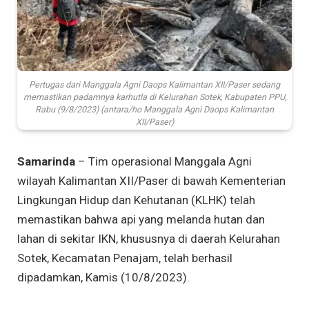
Pertugas dari Manggala Agni Daops Kalimantan XII/Paser sedang
memastikan padamnya karhutla di Kelurahan Sotek, Kabupaten PPU,
Rabu (9/8/2023) (antara/ho Manggala Agni Daops Kalimantan
XII/Paser)
Samarinda
– Tim operasional Manggala Agni
wilayah Kalimantan XII/Paser di bawah Kementerian
Lingkungan Hidup dan Kehutanan (KLHK) telah
memastikan bahwa api yang melanda hutan dan
lahan di sekitar IKN, khususnya di daerah Kelurahan
Sotek, Kecamatan Penajam, telah berhasil
dipadamkan, Kamis (10/8/2023).