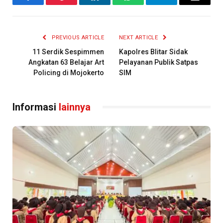
Facebook
Pinterest
LinkedIn
WhatsApp
Telegram
Email
PREVIOUS ARTICLE
NEXT ARTICLE
11 Serdik Sespimmen
Kapolres Blitar Sidak
Angkatan 63 Belajar Art
Pelayanan Publik Satpas
Policing di Mojokerto
SIM
Informasi
lainnya